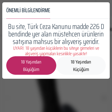
ÖNEMLİ BİLGİLENDİRME
Menü
Bu site, Türk Ceza Kanunu madde 226 D
BELDEN BAĞLAMALI PENISLER
REALISTIK PENISLER
BÜYÜK
bendinde yer alan müstehcen ürünlerin
satışına mahsus bir alışveriş yeridir.
UYARI: 18 yaşından küçüklerin bu siteye girmeleri ve
alışveriş yapmaları kesinlikle yasaktır!
18 Yaşından
18 Yaşından
Büyüğüm
Küçüğüm