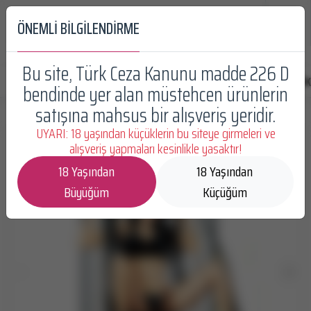
ÖNEMLİ BİLGİLENDİRME
Menü
Bu site, Türk Ceza Kanunu madde 226 D
BELDEN BAĞLAMALI PENISLER
REALISTIK PENISLER
BÜYÜK
bendinde yer alan müstehcen ürünlerin
satışına mahsus bir alışveriş yeridir.
UYARI: 18 yaşından küçüklerin bu siteye girmeleri ve
alışveriş yapmaları kesinlikle yasaktır!
18 Yaşından
18 Yaşından
Büyüğüm
Küçüğüm