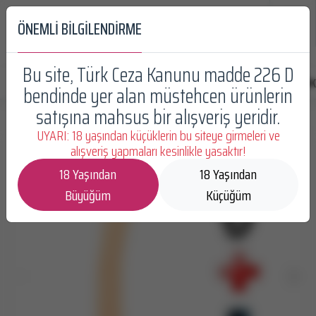
ÖNEMLİ BİLGİLENDİRME
Menü
Bu site, Türk Ceza Kanunu madde 226 D
BELDEN BAĞLAMALI PENISLER
REALISTIK PENISLER
BÜYÜK
bendinde yer alan müstehcen ürünlerin
satışına mahsus bir alışveriş yeridir.
UYARI: 18 yaşından küçüklerin bu siteye girmeleri ve
alışveriş yapmaları kesinlikle yasaktır!
18 Yaşından
18 Yaşından
Büyüğüm
Küçüğüm