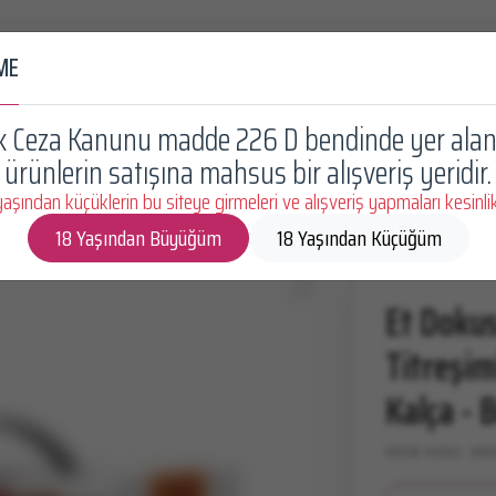
ME
rk Ceza Kanunu madde 226 D bendinde yer al
 BOY PENISLER
VIBRATÖRLER
ANAL FANTEZI ÜRÜNLERI
ürünlerin satışına mahsus bir alışveriş yeridir.
i Realistik Suni Vajina Kalça - Bernace
aşından küçüklerin bu siteye girmeleri ve alışveriş yapmaları kesinlik
18 Yaşından Büyüğüm
18 Yaşından Küçüğüm
Et Dokus
Titreşim
Kalça - 
ÜRÜN KODU: #B