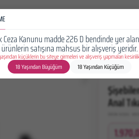
ME
rk Ceza Kanunu madde 226 D bendinde yer al
 BOY PENISLER
VIBRATÖRLER
ANAL FANTEZI ÜRÜNLERI
ürünlerin satışına mahsus bir alışveriş yeridir.
l Tıkaç
aşından küçüklerin bu siteye girmeleri ve alışveriş yapmaları kesinlik
18 Yaşından Büyüğüm
18 Yaşından Küçüğüm
Şişebile
Anal Tık
ÜRÜN KODU: #B
1.970,