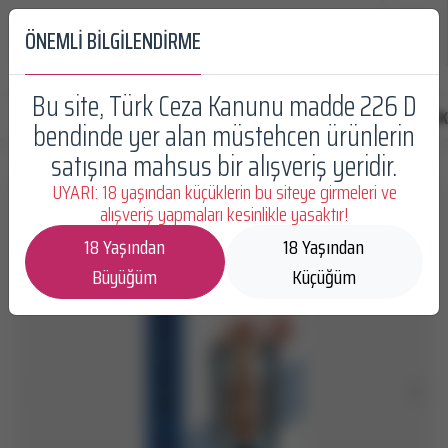
ÖNEMLİ BİLGİLENDİRME
Menü
Bu site, Türk Ceza Kanunu madde 226 D
BELDEN BAĞLAMALI PENISLER
REALISTIK PENISLER
BÜYÜK
bendinde yer alan müstehcen ürünlerin
satışına mahsus bir alışveriş yeridir.
UYARI: 18 yaşından küçüklerin bu siteye girmeleri ve
alışveriş yapmaları kesinlikle yasaktır!
18 Yaşından
18 Yaşından
Büyüğüm
Küçüğüm